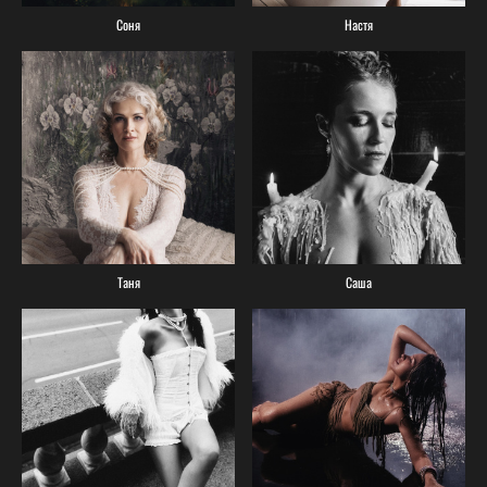
Соня
Настя
Таня
Саша